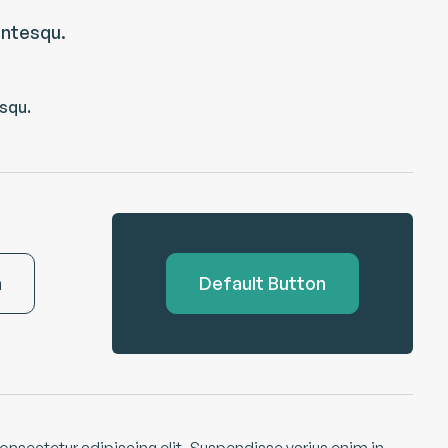
 ntesqu.
esqu.
n
Default Button