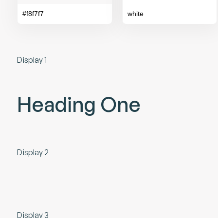
#f8f7f7
white
Display 1
Heading One
Display 2
Display 3