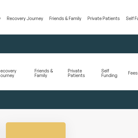
D
Recovery Journey
Friends & Family
Private Patients
Self 
ecovery
Friends &
Private
Self
Fees
ourney
Family
Patients
Funding