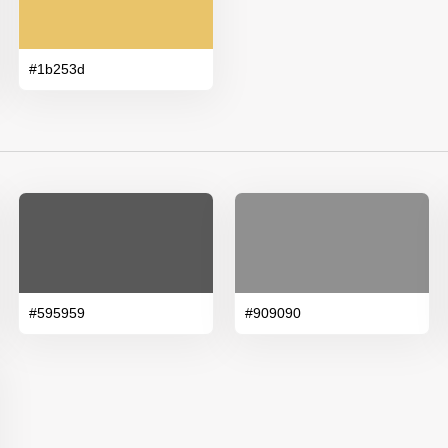
#1b253d
#595959
#909090