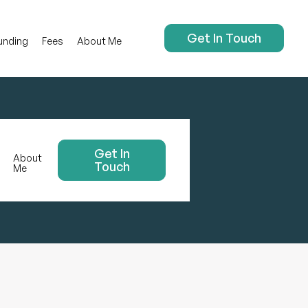
Get In Touch
Funding
Fees
About Me
Get In
About
Touch
Me