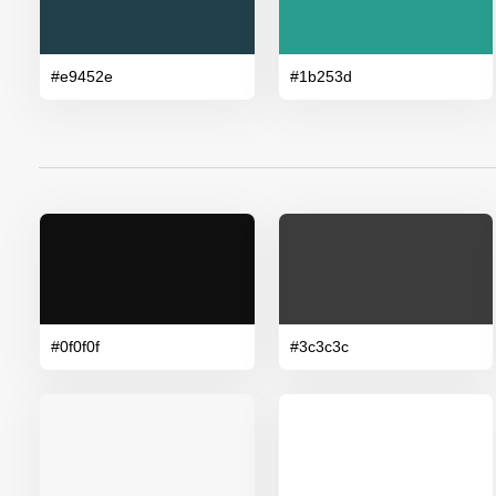
#e9452e
#1b253d
#0f0f0f
#3c3c3c