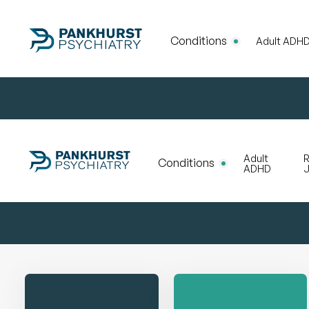
Conditions
Adult ADH
Adult
R
Conditions
ADHD
J