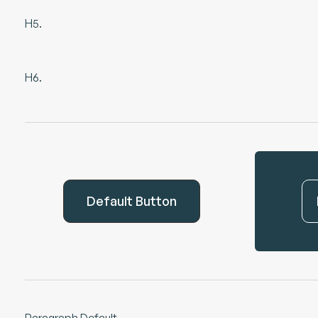
H5.
H6.
Default Button